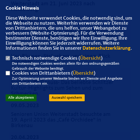
Weiterstadt am 21. Juni 2023 nach
Cookie Hinweis
Heidelberg
Diese Webseite verwendet Cookies, die notwendig sind, um
23.06.2023
die Webseite zu nutzen. Weiterhin verwenden wir Dienste
von Drittanbietern, die uns helfen, unser Webangebot zu
Marion Thürmer und Siegfried Sudra im
verbessern (Website-Optmierung). Für die Verwendung
Landesvorstand der Senioren-Union Hessen
bestimmter Dienste, benötigen wir Ihre Einwilligung. Ihre
Einwilligung können Sie jederzeit widerrufen. Weitere
15.06.2023
Informationen finden Sie in unserer
Datenschutzerklärung
.
Von Blumen, Sträuchern und einem Blick
Technisch notwendige Cookies (
Übersicht
)
von oben
Die notwendigen Cookies werden allein für den ordnungsgemäßen
Gebrauch der Webseite benötigt.
Cookies von Drittanbietern (
Übersicht
)
12.05.2023
Zur Optimierung unserer Webseite binden wir Dienste und Angebote
Kultur trifft Genuss- Das beliebte Schlitzer
von Drittanbietern ein.
Kultur-Highlights zum Sehen und zum
Schmecken.
Alle akzeptieren
Auswahl speichern
09.05.2023
Senioren Union Weiterstadt besuchte am
19. April 2023 das „Café Orchidee“ in
Birkenau
20.04.2023