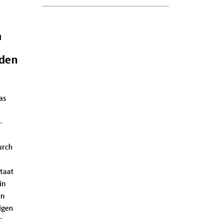
h
 den
as
-
urch
taat
in
en
igen