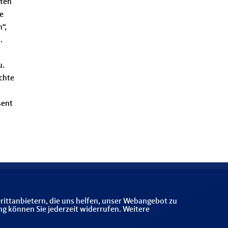
lten
e
“,
.
u.
chte
sent
rittanbietern, die uns helfen, unser Webangebot zu
ng können Sie jederzeit widerrufen. Weitere