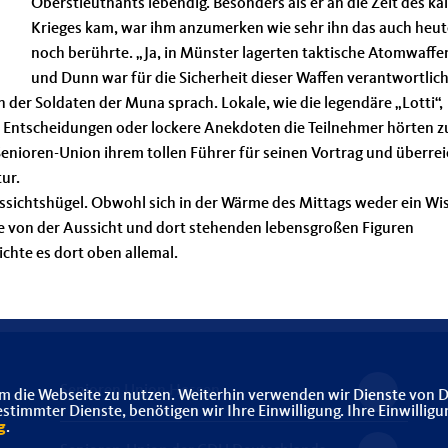
Oberstleutnants lebendig. Besonders als er an die Zeit des ka
Krieges kam, war ihm anzumerken wie sehr ihn das auch heut
noch berührte. „Ja, in Münster lagerten taktische Atomwaffen
und Dunn war für die Sicherheit dieser Waffen verantwortlich
der Soldaten der Muna sprach. Lokale, wie die legendäre „Lotti“,
e Entscheidungen oder lockere Anekdoten die Teilnehmer hörten z
enioren-Union ihrem tollen Führer für seinen Vortrag und überrei
ur.
ssichtshügel. Obwohl sich in der Wärme des Mittags weder ein Wi
lle von der Aussicht und dort stehenden lebensgroßen Figuren
ichte es dort oben allemal.
Senioren Union Hessen
m die Webseite zu nutzen. Weiterhin verwenden wir Dienste von D
immter Dienste, benötigen wir Ihre Einwilligung. Ihre Einwilligu
g
.