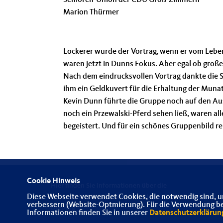
Senioren-Union der CDU Groß-Zimmern
Marion Thürmer
Lockerer wurde der Vortrag, wenn er vom Leben 
waren jetzt in Dunns Fokus. Aber egal ob groß
Nach dem eindrucksvollen Vortrag dankte die S
ihm ein Geldkuvert für die Erhaltung der Munat
Kevin Dunn führte die Gruppe noch auf den Au
noch ein Przewalski-Pferd sehen ließ, waren a
begeistert. Und für ein schönes Gruppenbild re
Cookie Hinweis
Hier finden Sie Informationen über die
Diese Webseite verwendet Cookies, die notwendig sind, u
Kreisvereinigung der Senioren-Union Darmstadt-
verbessern (Website-Optmierung). Für die Verwendung best
Dieburg
Informationen finden Sie in unserer
Datenschutzerklärun