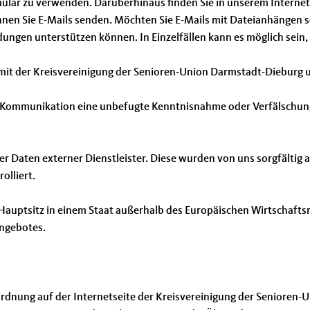
ular zu verwenden. Darüberhinaus finden Sie in unserem Internet
en Sie E-Mails senden. Möchten Sie E-Mails mit Dateianhängen send
en unterstützen können. In Einzelfällen kann es möglich sein, d
mit der Kreisvereinigung der Senioren-Union Darmstadt-Dieburg un
hen Kommunikation eine unbefugte Kenntnisnahme oder Verfälschu
rer Daten externer Dienstleister. Diese wurden von uns sorgfältig
lliert.
n Hauptsitz in einem Staat außerhalb des Europäischen Wirtschaft
Angebotes.
nordnung auf der Internetseite der Kreisvereinigung der Seniore