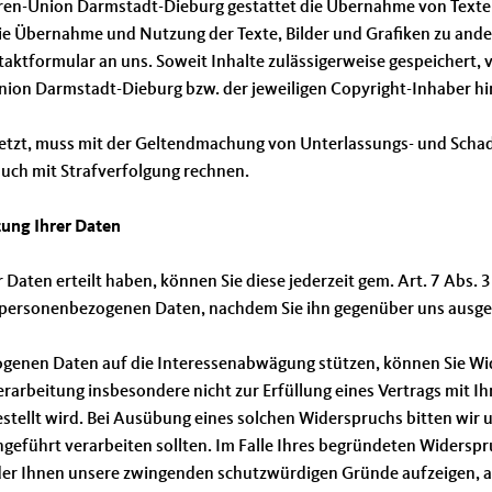
oren-Union Darmstadt-Dieburg gestattet die Übernahme von Texten
ie Übernahme und Nutzung der Texte, Bilder und Grafiken zu ande
ktformular an uns. Soweit Inhalte zulässigerweise gespeichert, v
Union Darmstadt-Dieburg bzw. der jeweiligen Copyright-Inhaber h
etzt, muss mit der Geltendmachung von Unterlassungs- und Scha
uch mit Strafverfolgung rechnen.
tung Ihrer Daten
rer Daten erteilt haben, können Sie diese jederzeit gem. Art. 7 Abs
rer personenbezogenen Daten, nachdem Sie ihn gegenüber uns ausg
zogenen Daten auf die Interessenabwägung stützen, können Sie W
Verarbeitung insbesondere nicht zur Erfüllung eines Vertrags mit Ihn
tellt wird. Bei Ausübung eines solchen Widerspruchs bitten wir 
eführt verarbeiten sollten. Im Falle Ihres begründeten Widersp
der Ihnen unsere zwingenden schutzwürdigen Gründe aufzeigen, au