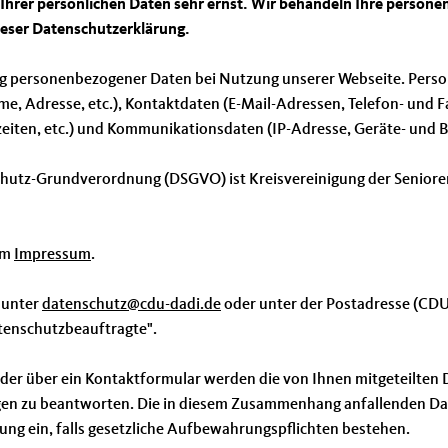
z Ihrer persönlichen Daten sehr ernst. Wir behandeln Ihre perso
ieser Datenschutzerklärung.
ng personenbezogener Daten bei Nutzung unserer Webseite. Person
me, Adresse, etc.), Kontaktdaten (E-Mail-Adressen, Telefon- und Fa
zeiten, etc.) und Kommunikationsdaten (IP-Adresse, Geräte- und B
nschutz-Grundverordnung (DSGVO) ist Kreisvereinigung der Senior
em
Impressum
.
 unter
datenschutz@cdu-dadi.de
oder unter der Postadresse (CD
tenschutzbeauftragte".
oder über ein Kontaktformular werden die von Ihnen mitgeteilten D
gen zu beantworten. Die in diesem Zusammenhang anfallenden Dat
tung ein, falls gesetzliche Aufbewahrungspflichten bestehen.